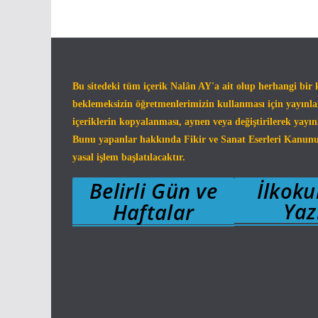
Bu sitedeki tüm içerik Nalân AY'a ait olup herhangi bir k
beklemeksizin öğretmenlerimizin kullanması için yayınl
içeriklerin kopyalanması, aynen veya değiştirilerek yayın
Bunu yapanlar hakkında Fikir ve Sanat Eserleri Kanu
yasal işlem başlatılacaktır.
Belirli Gün ve
İlkok
Ya
Haftalar