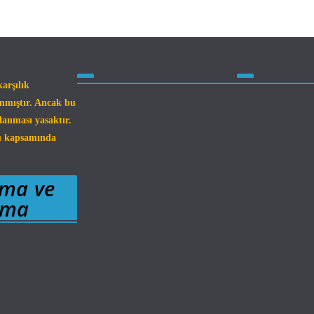
arşılık
anmıştır. Ancak bu
lanması yasaktır.
nu kapsamında
uma ve
zma