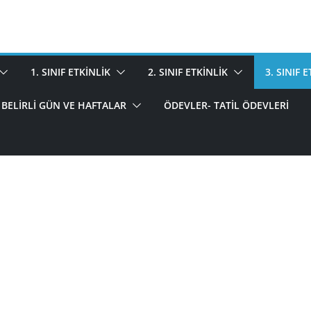
1. SINIF ETKINLIK
2. SINIF ETKINLIK
3. SINIF 
BELIRLI GÜN VE HAFTALAR
ÖDEVLER- TATIL ÖDEVLERI