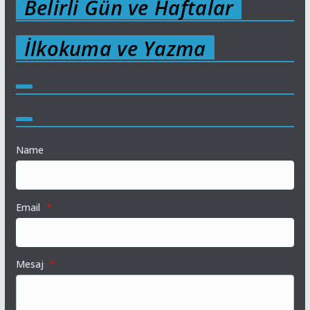
Belirli Gün ve Haftalar
İlkokuma ve Yazma
Name
Email
*
Mesaj
*